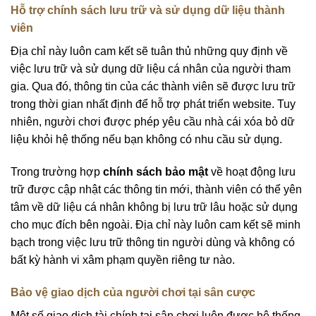
Hỗ trợ chính sách lưu trữ và sử dụng dữ liệu thành
viên
Địa chỉ này luôn cam kết sẽ tuân thủ những quy định về
việc lưu trữ và sử dụng dữ liệu cá nhân của người tham
gia. Qua đó, thông tin của các thành viên sẽ được lưu trữ
trong thời gian nhất định để hỗ trợ phát triển website. Tuy
nhiên, người chơi được phép yêu cầu nhà cái xóa bỏ dữ
liệu khỏi hệ thống nếu bạn không có nhu cầu sử dụng.
Trong trường hợp
chính sách bảo mật
về hoạt động lưu
trữ được cập nhật các thông tin mới, thành viên có thể yên
tâm về dữ liệu cá nhân không bị lưu trữ lâu hoặc sử dụng
cho mục đích bên ngoài. Địa chỉ này luôn cam kết sẽ minh
bạch trong việc lưu trữ thông tin người dùng và không có
bất kỳ hành vi xâm phạm quyền riêng tư nào.
Bảo vệ giao dịch của người chơi tại sân cược
Một số giao dịch tài chính tại sân chơi luôn được hệ thống