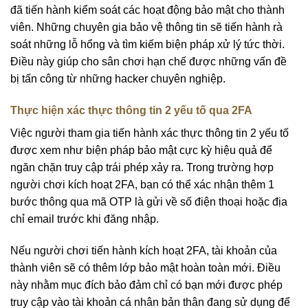
đã tiến hành kiểm soát các hoạt động bảo mật cho thành
viên. Những chuyên gia bảo vệ thông tin sẽ tiến hành rà
soát những lỗ hổng và tìm kiếm biện pháp xử lý tức thời.
Điều này giúp cho sân chơi hạn chế được những vấn đề
bị tấn công từ những hacker chuyên nghiệp.
Thực hiện xác thực thông tin 2 yếu tố qua 2FA
Việc người tham gia tiến hành xác thực thông tin 2 yếu tố
được xem như biện pháp bảo mật cực kỳ hiệu quả để
ngăn chặn truy cập trái phép xảy ra. Trong trường hợp
người chơi kích hoạt 2FA, bạn có thể xác nhận thêm 1
bước thông qua mã OTP là gửi về số điện thoại hoặc địa
chỉ email trước khi đăng nhập.
Nếu người chơi tiến hành kích hoạt 2FA, tài khoản của
thành viên sẽ có thêm lớp bảo mật hoàn toàn mới. Điều
này nhằm mục đích bảo đảm chỉ có bạn mới được phép
truy cập vào tài khoản cá nhân bản thân đang sử dụng để