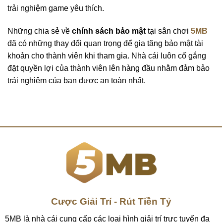
trải nghiệm game yêu thích.
Những chia sẻ về
chính sách bảo mật
tại sân chơi
5MB
đã có những thay đổi quan trọng để gia tăng bảo mật tài
khoản cho thành viên khi tham gia. Nhà cái luôn cố gắng
đặt quyền lợi của thành viên lên hàng đầu nhằm đảm bảo
trải nghiệm của bạn được an toàn nhất.
Cược Giải Trí - Rút Tiền Tỷ
5MB là nhà cái cung cấp các loại hình giải trí trực tuyến đa